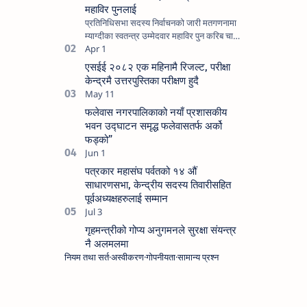
महाविर पुनलाई
प्रतिनिधिसभा सदस्य निर्वाचनको जारी मतगणनामा
म्याग्दीका स्वतन्त्र उम्मेदवार महाविर पुन करिब चार
हजार मत गणना बाँकी हुँदा १२ हजार ६०० भन्दा बढी
मतान्…
एसईई २०८२ एक महिनामै रिजल्ट, परीक्षा
केन्द्रमै उत्तरपुस्तिका परीक्षण हुदै
फलेवास नगरपालिकाको नयाँ प्रशासकीय
भवन उद्घाटन समृद्ध फलेवासतर्फ अर्को
फड्को”
पत्रकार महासंघ पर्वतको १४ औं
साधारणसभा, केन्द्रीय सदस्य तिवारीसहित
पूर्वअध्यक्षहरुलाई सम्मान
गृहमन्त्रीको गोप्य अनुगमनले सुरक्षा संयन्त्र
नै अलमलमा
नियम तथा सर्त
अस्वीकरण
गोपनीयता
सामान्य प्रश्न