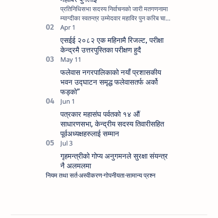
प्रतिनिधिसभा सदस्य निर्वाचनको जारी मतगणनामा
म्याग्दीका स्वतन्त्र उम्मेदवार महाविर पुन करिब चार
हजार मत गणना बाँकी हुँदा १२ हजार ६०० भन्दा बढी
मतान्…
एसईई २०८२ एक महिनामै रिजल्ट, परीक्षा
केन्द्रमै उत्तरपुस्तिका परीक्षण हुदै
फलेवास नगरपालिकाको नयाँ प्रशासकीय
भवन उद्घाटन समृद्ध फलेवासतर्फ अर्को
फड्को”
पत्रकार महासंघ पर्वतको १४ औं
साधारणसभा, केन्द्रीय सदस्य तिवारीसहित
पूर्वअध्यक्षहरुलाई सम्मान
गृहमन्त्रीको गोप्य अनुगमनले सुरक्षा संयन्त्र
नै अलमलमा
नियम तथा सर्त
अस्वीकरण
गोपनीयता
सामान्य प्रश्न